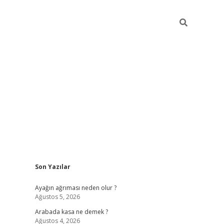
Sidebar
Son Yazılar
ilbet giriş
Ayağın ağrıması neden olur ?
Ağustos 5, 2026
Arabada kasa ne demek ?
Ağustos 4, 2026