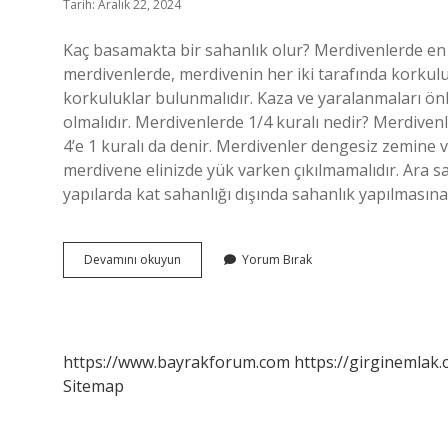
Tarih: Aralık 22, 2024
Kaç basamakta bir sahanlık olur? Merdivenlerde en
merdivenlerde, merdivenin her iki tarafında korkul
korkuluklar bulunmalıdır. Kaza ve yaralanmaları ön
olmalıdır. Merdivenlerde 1/4 kuralı nedir? Merdiven
4’e 1 kuralı da denir. Merdivenler dengesiz zemine
merdivene elinizde yük varken çıkılmamalıdır. Ara s
yapılarda kat sahanlığı dışında sahanlık yapılmasın
Kaç
Devamını okuyun
Yorum Bırak
Basamaktan
Sonra
Sahanlık
Olmalı
https://www.bayrakforum.com
https://girginemlak.
Sitemap