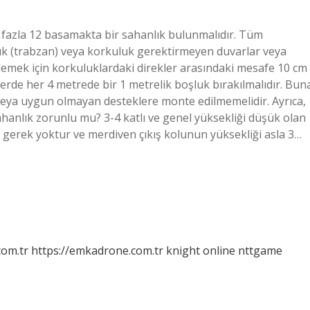
 fazla 12 basamakta bir sahanlık bulunmalıdır. Tüm
uk (trabzan) veya korkuluk gerektirmeyen duvarlar veya
lemek için korkuluklardaki direkler arasındaki mesafe 10 cm
lerde her 4 metrede bir 1 metrelik boşluk bırakılmalıdır. Bun
 veya uygun olmayan desteklere monte edilmemelidir. Ayrıca,
ahanlık zorunlu mu? 3-4 katlı ve genel yüksekliği düşük olan
a gerek yoktur ve merdiven çıkış kolunun yüksekliği asla 3…
com.tr
https://emkadrone.com.tr
knight online
nttgame