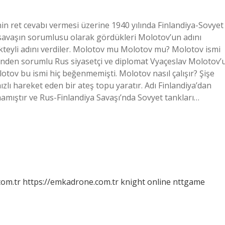
nin ret cevabı vermesi üzerine 1940 yılında Finlandiya-Sovyet
i, savaşın sorumlusu olarak gördükleri Molotov’un adını
okteyli adını verdiler. Molotov mu Molotov mu? Molotov ismi
sinden sorumlu Rus siyasetçi ve diplomat Vyaçeslav Molotov’
lotov bu ismi hiç beğenmemişti. Molotov nasıl çalışır? Şişe
hızlı hareket eden bir ateş topu yaratır. Adı Finlandiya’dan
mamıştır ve Rus-Finlandiya Savaşı’nda Sovyet tankları…
com.tr
https://emkadrone.com.tr
knight online
nttgame