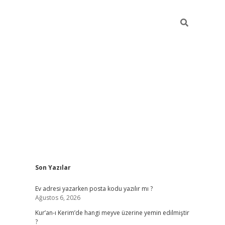
Sidebar
Son Yazılar
ilbet giriş
Ev adresi yazarken posta kodu yazılır mı ?
Ağustos 6, 2026
Kur’an-ı Kerim’de hangi meyve üzerine yemin edilmiştir
?