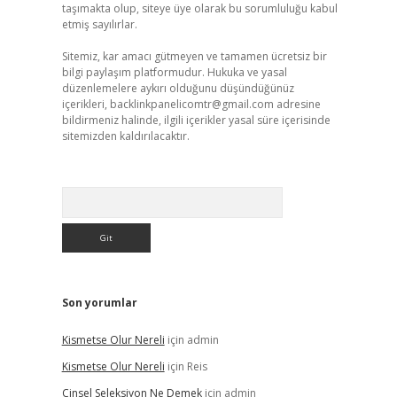
taşımakta olup, siteye üye olarak bu sorumluluğu kabul
etmiş sayılırlar.
Sitemiz, kar amacı gütmeyen ve tamamen ücretsiz bir
bilgi paylaşım platformudur. Hukuka ve yasal
düzenlemelere aykırı olduğunu düşündüğünüz
içerikleri,
backlinkpanelicomtr@gmail.com
adresine
bildirmeniz halinde, ilgili içerikler yasal süre içerisinde
sitemizden kaldırılacaktır.
Arama
Son yorumlar
Kismetse Olur Nereli
için
admin
Kismetse Olur Nereli
için
Reis
Cinsel Seleksiyon Ne Demek
için
admin