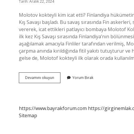
Tarih: Aralık 22, 2024
Molotov kokteyli kim icat etti? Finlandiya hükümeti
Kış Savaşı başladı. Bu savaş sırasında Fin askerler
vererek, icat ettikleri patlayıcı bombaya Molotof K
ilk kez Kış Savaşı sırasında Finlandiya’nın bölünme
aşağılamak amacıyla Finliler tarafından verilmiş, Mo
çarpma anında kırıldığında fitil yakıtı tutuşturur ve 
gelse de, Molotof kokteyli ilk olarak orada kullanıl
Molotof
Devamını okuyun
Yorum Bırak
Kokteyli
Mi
Kim
Içti
https://www.bayrakforum.com
https://girginemlak.
Sitemap