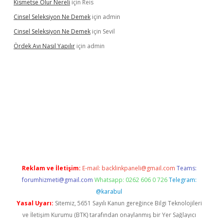
Kismetse Olur Nereli
için
Reis
Cinsel Seleksiyon Ne Demek
için
admin
Cinsel Seleksiyon Ne Demek
için
Sevil
Ördek Avı Nasıl Yapılır
için
admin
iriş
Reklam ve İletişim:
E-mail:
backlinkpaneli@gmail.com
Teams:
forumhizmeti@gmail.com
Whatsapp: 0262 606 0 726
Telegram:
@karabul
Yasal Uyarı:
Sitemiz, 5651 Sayılı Kanun gereğince Bilgi Teknolojileri
ve İletişim Kurumu (BTK) tarafından onaylanmış bir Yer Sağlayıcı