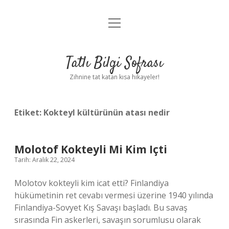
menüyü
Anasayfa
aç
Gizlilik Politikası
Tatlı Bilgi Sofrası
Yasal Uyarı
Zihnine tat katan kısa hikayeler!
Hakkımızda
Etiket:
Kokteyl kültürünün atası nedir
Molotof Kokteyli Mi Kim Içti
Tarih: Aralık 22, 2024
Molotov kokteyli kim icat etti? Finlandiya
hükümetinin ret cevabı vermesi üzerine 1940 yılında
Finlandiya-Sovyet Kış Savaşı başladı. Bu savaş
sırasında Fin askerleri, savaşın sorumlusu olarak