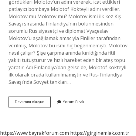
gördükleri Molotov’un adını vererek, icat ettikleri
patlayıcı bombaya Molotof Kokteyli adını verdiler.
Molotov mu Molotov mu? Molotov ismi ilk kez Kış
Savaşı sırasında Finlandiya’nın bölünmesinden
sorumlu Rus siyasetçi ve diplomat Vyaçeslav
Molotov’u aşağılamak amacıyla Finliler tarafından
verilmiş, Molotov bu ismi hiç beğenmemişti. Molotov
nasıl çalışır? Şişe çarpma anında kırıldığında fitil
yakıtı tutuşturur ve hızlı hareket eden bir ateş topu
yaratır. Adı Finlandiya’dan gelse de, Molotof kokteyli
ilk olarak orada kullanılmamıştır ve Rus-Finlandiya
Savaşı’nda Sovyet tankları…
Molotof
Devamını okuyun
Yorum Bırak
Kokteyli
Mi
Kim
Içti
https://www.bayrakforum.com
https://girginemlak.com.tr