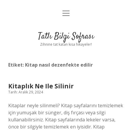
menüyü
Anasayfa
aç
Gizlilik Politikası
Tatlı Bilgi Sofrası
Yasal Uyarı
Zihnine tat katan kısa hikayeler!
Hakkımızda
Etiket:
Kitap nasıl dezenfekte edilir
Kitaplık Ne Ile Silinir
Tarih: Aralık 29, 2024
Kitaplar neyle silinmeli? Kitap sayfalarını temizlemek
için yumuşak bir sünger, diş fırçası veya silgi
kullanabilirsiniz. Kitap sayfalarında lekeler varsa,
önce bir silgiyle temizlemek en iyisidir. Kitap