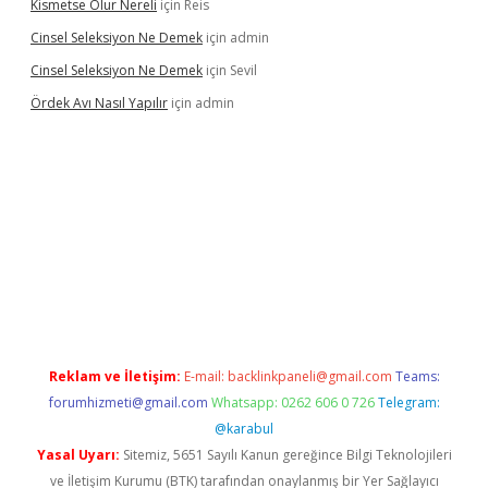
Kismetse Olur Nereli
için
Reis
Cinsel Seleksiyon Ne Demek
için
admin
Cinsel Seleksiyon Ne Demek
için
Sevil
Ördek Avı Nasıl Yapılır
için
admin
iriş
Reklam ve İletişim:
E-mail:
backlinkpaneli@gmail.com
Teams:
forumhizmeti@gmail.com
Whatsapp: 0262 606 0 726
Telegram:
@karabul
Yasal Uyarı:
Sitemiz, 5651 Sayılı Kanun gereğince Bilgi Teknolojileri
ve İletişim Kurumu (BTK) tarafından onaylanmış bir Yer Sağlayıcı