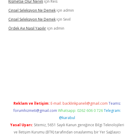
Kismetse Olur Nereli
için
Reis
Cinsel Seleksiyon Ne Demek
için
admin
Cinsel Seleksiyon Ne Demek
için
Sevil
Ördek Avı Nasıl Yapılır
için
admin
iriş
Reklam ve İletişim:
E-mail:
backlinkpaneli@gmail.com
Teams:
forumhizmeti@gmail.com
Whatsapp: 0262 606 0 726
Telegram:
@karabul
Yasal Uyarı:
Sitemiz, 5651 Sayılı Kanun gereğince Bilgi Teknolojileri
ve İletişim Kurumu (BTK) tarafından onaylanmış bir Yer Sağlayıcı