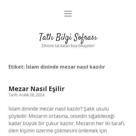
menüyü
Anasayfa
aç
Gizlilik Politikası
Tatlı Bilgi Sofrası
Yasal Uyarı
Zihnine tat katan kısa hikayeler!
Hakkımızda
Etiket:
İslam dininde mezar nasıl kazılır
Mezar Nasıl Eşilir
Tarih: Aralık 28, 2024
İslam dininde mezar nasıl kazılır? Şakk usulü
şöyledir: Mezarın ortasına, cesedin sığabileceği
kadar büyük bir çukur kazılır. Mezarın her iki tarafı,
ölen kişinin üzerine çökmesini önlemek için