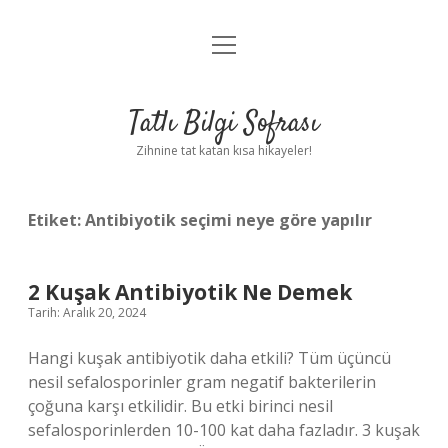
menüyü
Anasayfa
aç
Gizlilik Politikası
Tatlı Bilgi Sofrası
Yasal Uyarı
Zihnine tat katan kısa hikayeler!
Hakkımızda
Etiket:
Antibiyotik seçimi neye göre yapılır
2 Kuşak Antibiyotik Ne Demek
Tarih: Aralık 20, 2024
Hangi kuşak antibiyotik daha etkili? Tüm üçüncü
nesil sefalosporinler gram negatif bakterilerin
çoğuna karşı etkilidir. Bu etki birinci nesil
sefalosporinlerden 10-100 kat daha fazladır. 3 kuşak