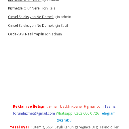
Kismetse Olur Nereli
için
Reis
Cinsel Seleksiyon Ne Demek
için
admin
Cinsel Seleksiyon Ne Demek
için
Sevil
Ördek Avı Nasıl Yapılır
için
admin
iriş
Reklam ve İletişim:
E-mail:
backlinkpaneli@gmail.com
Teams:
forumhizmeti@gmail.com
Whatsapp: 0262 606 0 726
Telegram:
@karabul
Yasal Uyarı:
Sitemiz, 5651 Sayılı Kanun gereğince Bilgi Teknolojileri